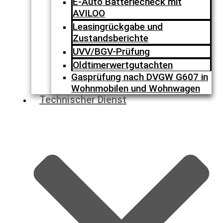
E-Auto Batteriecheck mit
AVILOO
Leasingrückgabe und
Zustandsberichte
UVV/BGV-Prüfung
Oldtimerwertgutachten
Gasprüfung nach DVGW G607 in
Wohnmobilen und Wohnwagen
Technischer Dienst