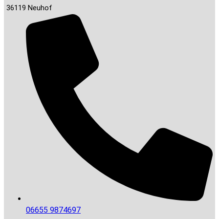
36119 Neuhof
06655 9874697