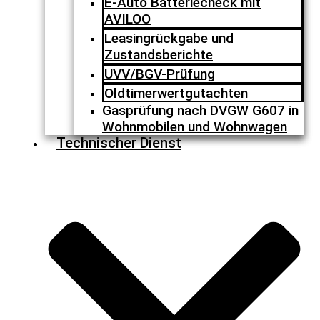
E-Auto Batteriecheck mit
AVILOO
Leasingrückgabe und
Zustandsberichte
UVV/BGV-Prüfung
Oldtimerwertgutachten
Gasprüfung nach DVGW G607 in
Wohnmobilen und Wohnwagen
Technischer Dienst