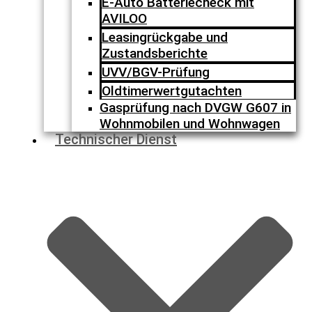
E-Auto Batteriecheck mit
AVILOO
Leasingrückgabe und
Zustandsberichte
UVV/BGV-Prüfung
Oldtimerwertgutachten
Gasprüfung nach DVGW G607 in
Wohnmobilen und Wohnwagen
Technischer Dienst